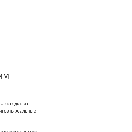
им
– это один из
ыиграть реальные