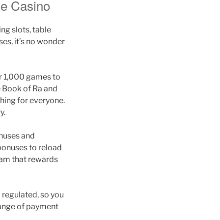
ne Casino
ng slots, table
es, it’s no wonder
er 1,000 games to
ke Book of Ra and
hing for everyone.
y.
onuses and
bonuses to reload
gram that rewards
d regulated, so you
 range of payment