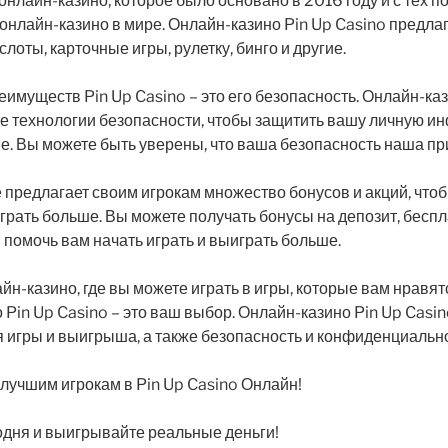
 онлайн-казино, которое было основано в 2016 году и с тех п
нлайн-казино в мире. Онлайн-казино Pin Up Casino предлаг
слоты, карточные игры, рулетку, бинго и другие.
еимуществ Pin Up Casino – это его безопасность. Онлайн-ка
 технологии безопасности, чтобы защитить вашу личную и
. Вы можете быть уверены, что ваша безопасность наша пр
е предлагает своим игрокам множество бонусов и акций, что
играть больше. Вы можете получать бонусы на депозит, бесп
ы помочь вам начать играть и выиграть больше.
йн-казино, где вы можете играть в игры, которые вам нравят
о Pin Up Casino – это ваш выбор. Онлайн-казино Pin Up Casi
 игры и выигрыша, а также безопасность и конфиденциально
лучшим игрокам в Pin Up Casino Онлайн!
одня и выигрывайте реальные деньги!