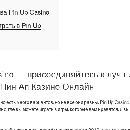
а Pin Up Casino
грать в Pin Up
sino — присоединяйтесь к лучш
 Пин Ап Казино Онлайн
о есть много вариантов, но не все они равны. Pin Up Casino 
но, где вы можете играть в игры, которые вам нравятся, и в