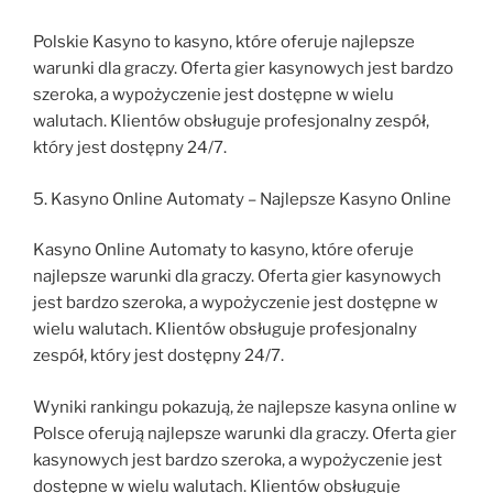
Polskie Kasyno to kasyno, które oferuje najlepsze
warunki dla graczy. Oferta gier kasynowych jest bardzo
szeroka, a wypożyczenie jest dostępne w wielu
walutach. Klientów obsługuje profesjonalny zespół,
który jest dostępny 24/7.
5. Kasyno Online Automaty – Najlepsze Kasyno Online
Kasyno Online Automaty to kasyno, które oferuje
najlepsze warunki dla graczy. Oferta gier kasynowych
jest bardzo szeroka, a wypożyczenie jest dostępne w
wielu walutach. Klientów obsługuje profesjonalny
zespół, który jest dostępny 24/7.
Wyniki rankingu pokazują, że najlepsze kasyna online w
Polsce oferują najlepsze warunki dla graczy. Oferta gier
kasynowych jest bardzo szeroka, a wypożyczenie jest
dostępne w wielu walutach. Klientów obsługuje