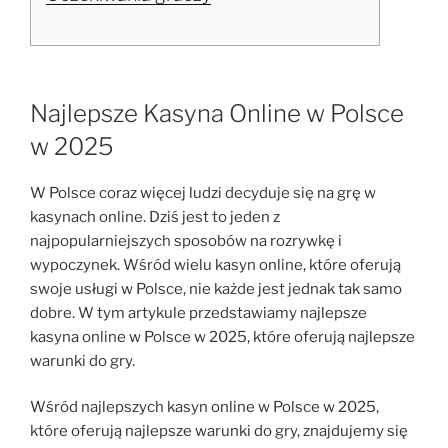
Najlepsze Kasyna Online w Polsce
w 2025
W Polsce coraz więcej ludzi decyduje się na grę w
kasynach online. Dziś jest to jeden z
najpopularniejszych sposobów na rozrywkę i
wypoczynek. Wśród wielu kasyn online, które oferują
swoje usługi w Polsce, nie każde jest jednak tak samo
dobre. W tym artykule przedstawiamy najlepsze
kasyna online w Polsce w 2025, które oferują najlepsze
warunki do gry.
Wśród najlepszych kasyn online w Polsce w 2025,
które oferują najlepsze warunki do gry, znajdujemy się