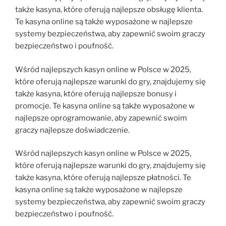
także kasyna, które oferują najlepsze obsługę klienta.
Te kasyna online są także wyposażone w najlepsze
systemy bezpieczeństwa, aby zapewnić swoim graczy
bezpieczeństwo i poufność.
Wśród najlepszych kasyn online w Polsce w 2025,
które oferują najlepsze warunki do gry, znajdujemy się
także kasyna, które oferują najlepsze bonusy i
promocje. Te kasyna online są także wyposażone w
najlepsze oprogramowanie, aby zapewnić swoim
graczy najlepsze doświadczenie.
Wśród najlepszych kasyn online w Polsce w 2025,
które oferują najlepsze warunki do gry, znajdujemy się
także kasyna, które oferują najlepsze płatności. Te
kasyna online są także wyposażone w najlepsze
systemy bezpieczeństwa, aby zapewnić swoim graczy
bezpieczeństwo i poufność.