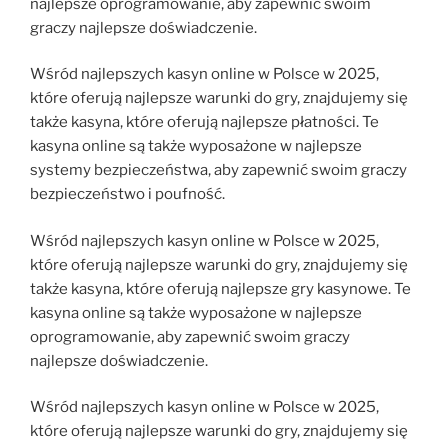
najlepsze oprogramowanie, aby zapewnić swoim
graczy najlepsze doświadczenie.
Wśród najlepszych kasyn online w Polsce w 2025,
które oferują najlepsze warunki do gry, znajdujemy się
także kasyna, które oferują najlepsze płatności. Te
kasyna online są także wyposażone w najlepsze
systemy bezpieczeństwa, aby zapewnić swoim graczy
bezpieczeństwo i poufność.
Wśród najlepszych kasyn online w Polsce w 2025,
które oferują najlepsze warunki do gry, znajdujemy się
także kasyna, które oferują najlepsze gry kasynowe. Te
kasyna online są także wyposażone w najlepsze
oprogramowanie, aby zapewnić swoim graczy
najlepsze doświadczenie.
Wśród najlepszych kasyn online w Polsce w 2025,
które oferują najlepsze warunki do gry, znajdujemy się