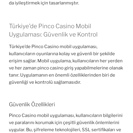
da iyileştirmek için tasarlanmıştır.
Türkiye’de Pinco Casino Mobil
Uygulaması: Güvenlik ve Kontrol
Türkiye’de Pinco Casino mobil uygulaması,
kullanıcıların oyunlarına kolay ve güvenli bir şekilde
erişim sağlar. Mobil uygulama, kullanıcıların her yerden
ve her zaman pinco casino giriş yapabilmelerine olanak
tanır. Uygulamanın en önemli özelliklerinden biri de
güvenliği ve kontrolü sağlamasıdır.
Güvenlik Özellikleri
Pinco Casino mobil uygulaması, kullanıcıların bilgilerini
ve paralarını korumak için çeşitli güvenlik önlemlerini
uygular. Bu, şifreleme teknolojileri, SSL sertifikaları ve