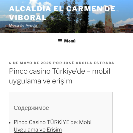
ALCALDÍA EL CARMEN DE
VIBORAL
Mesa de Ayuda
Menú
6 DE MAYO DE 2025
POR
JOSÉ ARCILA ESTRADA
Pinco casino Türkiye’de – mobil
uygulama ve erişim
Содержимое
Pinco Casino TÜRKİYE’de: Mobil
Uygulama ve Erişim