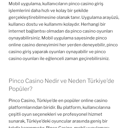
Mobil uygulama, kullanıcıların pinco casino giriş
işlemlerini daha hızlı ve kolay bir şekilde
gerçekleştirebilmesine olanak tanır. Uygulama arayüzü,
kullanıcı dostu ve kullanımı kolaydır. Herhangi bir
internet bağlantısı olmadan da pinco casino oyunları
oynayabilirsiniz. Mobil uygulama sayesinde pinco
online casino deneyimini her yerden deneyebilir, pinco
casino giriş yaparak oyunları oynayabilir ve pinco
casino oyunları ile eğlenceli zaman geçirebilirsiniz.
Pinco Casino Nedir ve Neden Türkiye’de
Popüler?
Pinco Casino, Türkiye’de en popüler online casino
platformlarından biridir. Bu platform, kullanıcılarına
çeşitli oyun seçenekleri ve profesyonel hizmet
sunarak, Türkiye’deki oyuncular arasında geniş bir