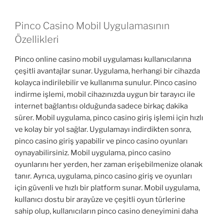
Pinco Casino Mobil Uygulamasının
Özellikleri
Pinco online casino mobil uygulaması kullanıcılarına
çeşitli avantajlar sunar. Uygulama, herhangi bir cihazda
kolayca indirilebilir ve kullanıma sunulur. Pinco casino
indirme işlemi, mobil cihazınızda uygun bir tarayıcı ile
internet bağlantısı olduğunda sadece birkaç dakika
sürer. Mobil uygulama, pinco casino giriş işlemi için hızlı
ve kolay bir yol sağlar. Uygulamayı indirdikten sonra,
pinco casino giriş yapabilir ve pinco casino oyunları
oynayabilirsiniz. Mobil uygulama, pinco casino
oyunlarını her yerden, her zaman erişebilmenize olanak
tanır. Ayrıca, uygulama, pinco casino giriş ve oyunları
için güvenli ve hızlı bir platform sunar. Mobil uygulama,
kullanıcı dostu bir arayüze ve çeşitli oyun türlerine
sahip olup, kullanıcıların pinco casino deneyimini daha