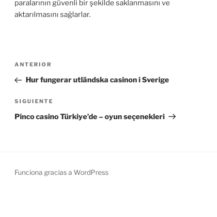
paralarının güvenli bir şekilde saklanmasını ve
aktarılmasını sağlarlar.
ANTERIOR
Hur fungerar utländska casinon i Sverige
SIGUIENTE
Pinco casino Türkiye’de – oyun seçenekleri
Funciona gracias a WordPress