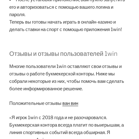
его и авторизоваться с помощью вашего логина и
пароля.
Теперь вы готовы начать играть в онлайн-казино и
делать ставки на спорт с помощью приложения 1win!
Отзывы и отзывы пользователей 1win
Многие пользователи 1win оставляют свои отзывы и
отзывы о работе букмекерской конторы. Ниже мы
собрали некоторые из них, чтобы помочь вам сделать
более информированное решение.
Положительные отзывы
ван вин
«Я игрок 1win с 2018 года и не разочаровался.
Букмекерская контора всегда платит по выигрышам, а
линия спортивных событий всегда обширная. Я