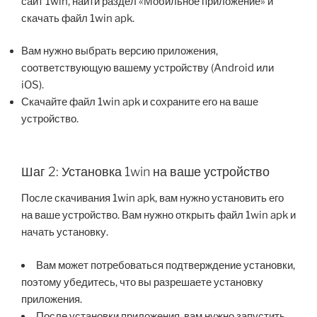
сайт 1win, найти раздел «Мобильное приложение» и
скачать файл 1win apk.
Вам нужно выбрать версию приложения,
соответствующую вашему устройству (Android или
iOS).
Скачайте файл 1win apk и сохраните его на ваше
устройство.
Шаг 2: Установка 1win на ваше устройство
После скачивания 1win apk, вам нужно установить его
на ваше устройство. Вам нужно открыть файл 1win apk и
начать установку.
Вам может потребоваться подтверждение установки,
поэтому убедитесь, что вы разрешаете установку
приложения.
После установки приложения, вам нужно запустить