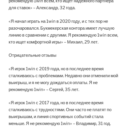
рекомендую 1win всем, кто ищет надежного партнера
для ставок» – Александр, 32 года.
«Я начал играть на 1win в 2020 году, и с тех пор не
разочаровался. Букмекерская контора имеет лучшую
линию в сравнении с другими. Я рекомендую 1win всем,
кто ищет комфортной игры» – Михаил, 29 лет.
Отрицательные отзывы
«Я игрок 1win с 2019 года, но в последнее время
сталкиваюсь с проблемами. Недавно они отменили мой
выигрыш, и я не могу дождаться оплаты. Я не
рекомендую 1win» – Сергей, 35 лет.
«Я игрок 1win с 2017 года, но в последнее время
сталкиваюсь с трудностями. Они часто не платят по
выигрышам, и линия спортивных событий стала
меньше. Я не рекомендую 1win» – Владимир, 31 год.