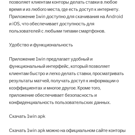
позволяет клиентам конторы делать ставки в любое
время и из любого места, где есть доступ к интернету.
Приложение 1win доступно для скачивания на Android
и iOS, что обеспечивает доступность для
пользователей с любыми типами смартфонов.
Удобство и функциональность
Приложение 1win предлагает удобный и
функциональный интерфейс, который позволяет
клиентам быстро и легко делать ставки, просматривать
результаты матчей, получать доступ к информации о
коэффициентах и многое другое. Кроме того,
приложение обеспечивает безопасность и
конфиденциальность пользовательских данных.
Скачать 1win apk
Скачать 1win apk можно на официальном сайте конторы