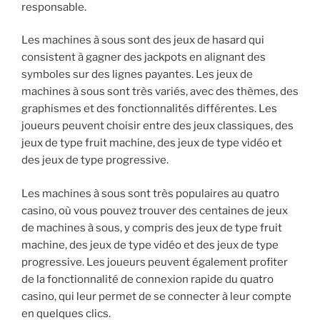
responsable.
Les machines à sous sont des jeux de hasard qui
consistent à gagner des jackpots en alignant des
symboles sur des lignes payantes. Les jeux de
machines à sous sont très variés, avec des thèmes, des
graphismes et des fonctionnalités différentes. Les
joueurs peuvent choisir entre des jeux classiques, des
jeux de type fruit machine, des jeux de type vidéo et
des jeux de type progressive.
Les machines à sous sont très populaires au quatro
casino, où vous pouvez trouver des centaines de jeux
de machines à sous, y compris des jeux de type fruit
machine, des jeux de type vidéo et des jeux de type
progressive. Les joueurs peuvent également profiter
de la fonctionnalité de connexion rapide du quatro
casino, qui leur permet de se connecter à leur compte
en quelques clics.