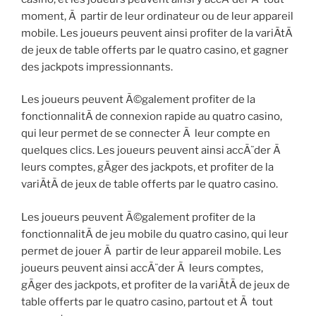
moment, Ã partir de leur ordinateur ou de leur appareil
mobile. Les joueurs peuvent ainsi profiter de la variÃtÃ
de jeux de table offerts par le quatro casino, et gagner
des jackpots impressionnants.
Les joueurs peuvent Ã©galement profiter de la
fonctionnalitÃ de connexion rapide au quatro casino,
qui leur permet de se connecter Ã leur compte en
quelques clics. Les joueurs peuvent ainsi accÃ¨der Ã
leurs comptes, gÃger des jackpots, et profiter de la
variÃtÃ de jeux de table offerts par le quatro casino.
Les joueurs peuvent Ã©galement profiter de la
fonctionnalitÃ de jeu mobile du quatro casino, qui leur
permet de jouer Ã partir de leur appareil mobile. Les
joueurs peuvent ainsi accÃ¨der Ã leurs comptes,
gÃger des jackpots, et profiter de la variÃtÃ de jeux de
table offerts par le quatro casino, partout et Ã tout