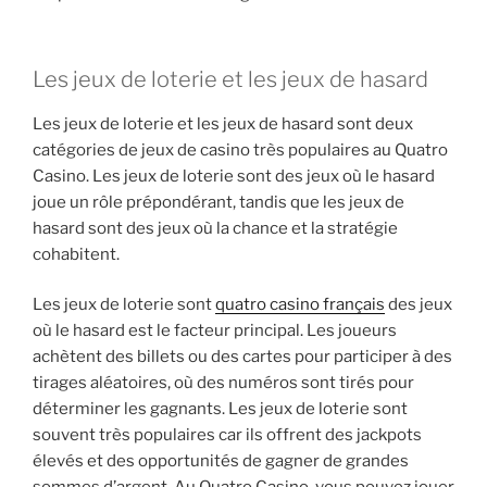
Les jeux de loterie et les jeux de hasard
Les jeux de loterie et les jeux de hasard sont deux
catégories de jeux de casino très populaires au Quatro
Casino. Les jeux de loterie sont des jeux où le hasard
joue un rôle prépondérant, tandis que les jeux de
hasard sont des jeux où la chance et la stratégie
cohabitent.
Les jeux de loterie sont
quatro casino français
des jeux
où le hasard est le facteur principal. Les joueurs
achètent des billets ou des cartes pour participer à des
tirages aléatoires, où des numéros sont tirés pour
déterminer les gagnants. Les jeux de loterie sont
souvent très populaires car ils offrent des jackpots
élevés et des opportunités de gagner de grandes