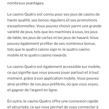
nombreux avantages.
Le casino Quatro est connu pour ses jeux de casino de
haute qualité, ses bonus réguliers et ses promotions
exceptionnelles. Vous pouvez choisir parmi une grande
variété de jeux, tels que les machines à sous, les jeux
de table, les jeux de cartes et les jeux de hasard. Vous
pouvez également profiter de ses nombreux bonus,
tels que le quatro casino sign in, le quatro casino
mobile et le quatro casino rewards.
Le casino Quatro est également accessible sur mobile,
ce qui signifie que vous pouvez jouer partout et à tout
moment, grâce à son application mobile. Vous pouvez
ainsi profiter de vos jeux préférés, où que vous soyez,
et gagner de l’argent en ligne.
En outre, le casino Quatro offre une connexion rapide
et sécurisée, ce qui vous permet de vous connecter à