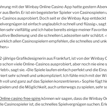
ahrung mit der Winbay Online Casino App hatte gestern Abend d
aus Berlin. Er ist ein begeisterter Spieler von Casinospielen 
-Casinos ausprobiert. Doch seit er die Winbay App entdeckt hat
elvergnügen ist einfach unglaublich schnell und flüssig», sagt
en sehr vielfältig und ich habe bereits einige meiner Favorite
ntuitive Bedienung und die schnellen Ladezeiten sehr schätzt.
irklich allen Casinospielern empfehlen, die schnelles und un
hen.»
2-jährige Grafikdesignerin aus Frankfurt, ist von der Winbay
e schon viele Online-Casinos ausprobiert, aber noch nie eine 
ebt», sagt sie. «Die Spiele laufen einfach perfekt und die Ein
iert sehr schnell und unkompliziert. Ich fühle mich mit der 
 voll und ganz auf das Spielen konzentrieren.» Sophie fügt hin
ielen und die Möglichkeit, auch unterwegs zu spielen, sehr s
nline casino free spins
können wir sagen, dass die Winbay O
alle Casinospieler ist, die schnelles Spielvergnügen suchen. Erl