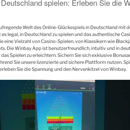
in Deutschland spielen: Erleben Sie die 
ufregende Welt des Online-Glücksspiels in Deutschland mit 
t es legal, in Deutschland zu spielen und das authentische Cas
ie eine Vielzahl von Casino-Spielen, von Klassikern wie Blackj
ts. Die Winbay App ist benutzerfreundlich, intuitiv und in de
 das Spielen zu erleichtern. Sichern Sie sich exklusive Bonu
end Sie unsere lizenzierte und sichere Plattform nutzen. Spie
erleben Sie die Spannung und den Nervenkitzel von Winbay.