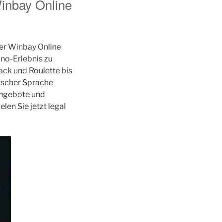
Winbay Online
der Winbay Online
ino-Erlebnis zu
ack und Roulette bis
utscher Sprache
sangebote und
len Sie jetzt legal