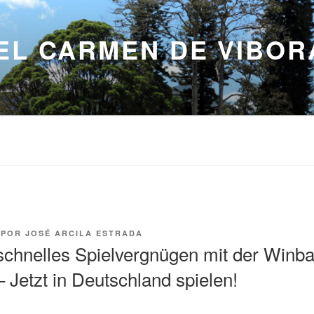
EL CARMEN DE VIBOR
POR
JOSÉ ARCILA ESTRADA
schnelles Spielvergnügen mit der Winba
 Jetzt in Deutschland spielen!