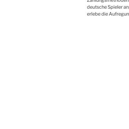
Zahlungsmethoden. 
deutsche Spieler a
erlebe die Aufregu