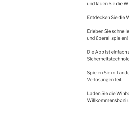
und laden Sie die W
Entdecken Sie die W
Erleben Sie schnelle
und überall spielen!
Die App ist einfach
Sicherheitstechnolo
Spielen Sie mit an
Verlosungen teil.
Laden Sie die Winba
Willkommensboni un