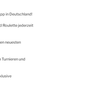
App in Deutschland!
d Roulette jederzeit
den neuesten
 Turnieren und
klusive