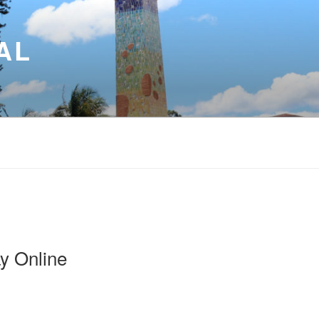
AL
y Online