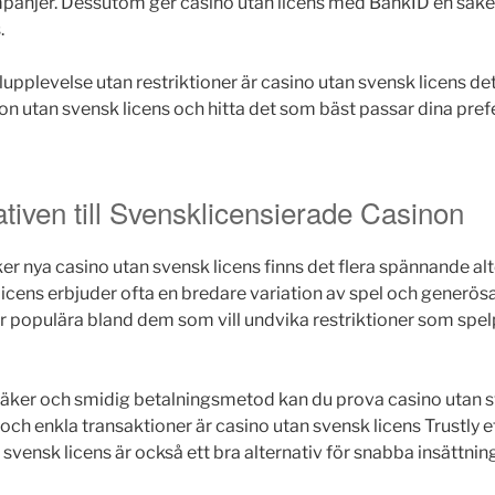
anjer. Dessutom ger casino utan licens med BankID en säke
.
pplevelse utan restriktioner är casino utan svensk licens det
non utan svensk licens och hitta det som bäst passar dina pre
ativen till Svensklicensierade Casinon
r nya casino utan svensk licens finns det flera spännande alt
licens erbjuder ofta en bredare variation av spel och generös
är populära bland dem som vill undvika restriktioner som spe
säker och smidig betalningsmetod kan du prova casino utan 
ch enkla transaktioner är casino utan svensk licens Trustly et
svensk licens är också ett bra alternativ för snabba insättnin