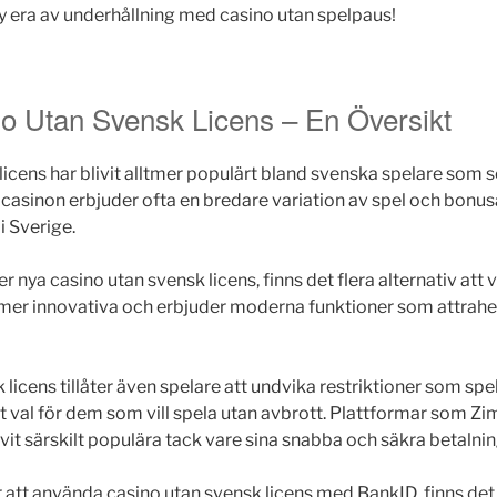
y era av underhållning med casino utan spelpaus!
o Utan Svensk Licens – En Översikt
icens har blivit alltmer populärt bland svenska spelare som sö
 casinon erbjuder ofta en bredare variation av spel och bonu
i Sverige.
er nya casino utan svensk licens, finns det flera alternativ att 
 mer innovativa och erbjuder moderna funktioner som attrah
licens tillåter även spelare att undvika restriktioner som spel
ivt val för dem som vill spela utan avbrott. Plattformar som Z
ivit särskilt populära tack vare sina snabba och säkra betaln
 att använda casino utan svensk licens med BankID, finns det