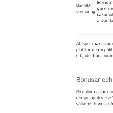
licens 
BankID-
ger en e
verifiering
säkerhet
använda
Att spela på casino 
plattformen är pålit
erbjuder transparent
Bonusar och
På online casino ut
din spelupplevelse 
välkomstbonusar, fre