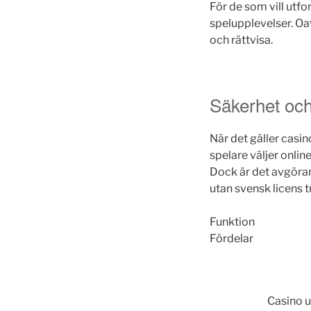
För de som vill utfo
spelupplevelser. Oavs
och rättvisa.
Säkerhet och 
När det gäller casi
spelare väljer onlin
Dock är det avgöran
utan svensk licens t
Funktion
Fördelar
Casino 