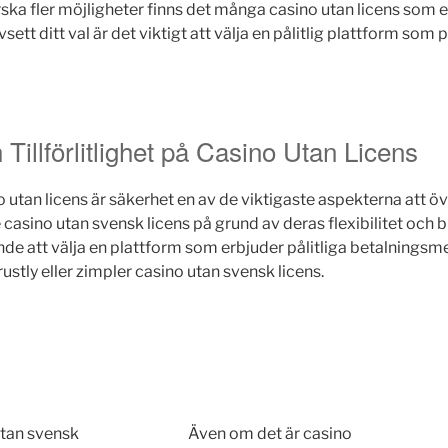
rska fler möjligheter finns det många casino utan licens som 
ett ditt val är det viktigt att välja en pålitlig plattform som 
Tillförlitlighet på Casino Utan Licens
no utan licens är säkerhet en av de viktigaste aspekterna att 
e casino utan svensk licens på grund av deras flexibilitet och 
de att välja en plattform som erbjuder pålitliga betalnings
rustly eller zimpler casino utan svensk licens.
utan svensk
Även om det är casino