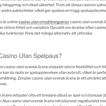
 inloggning och ökad säkerhet. Trots att dessa casinon saknar
 andra auktoriteter, vilket ger spelare en trygg spelupplevelse
 är online
casino utan omsättningskrav
casino utan svensk li
r större frihet och variation. Oavsett om du letar efter casino 
a funktioner, finns det många alternativ att utforska.
 Casino Utan Spelpaus?
ine casino utan svensk licens erbjuder större flexibilitet och fr
 kan du njuta av spelupplevelsen utan avbrott, vilket är perf
rhållning. Zimpler casino utan svensk licens är ett utmärkt al
oner.
 licens erbjuder ofta ett bredare utbud av spel och bonusar 
n. Nya casino utan svensk licens introducerar regelbundet inn