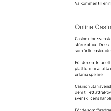
Välkommen till en n
Online Casin
Casino utan svensk l
större utbud. Dessa
som är licensierade 
För de som letar eft
plattformar är ofta
erfarna spelare.
Casinon utan svensk 
dem till ett attrakt
svensk licens har bl
För de som föredrar