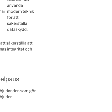
använda
mar
modern teknik
för att
säkerställa
dataskydd.
att säkerställa att
rnas integritet och
pelpaus
erbjudanden som gör
rbjuder