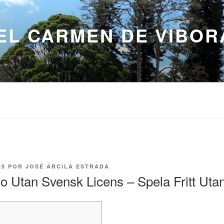
EL CARMEN DE VIBOR
25
POR
JOSÉ ARCILA ESTRADA
o Utan Svensk Licens – Spela Fritt Uta