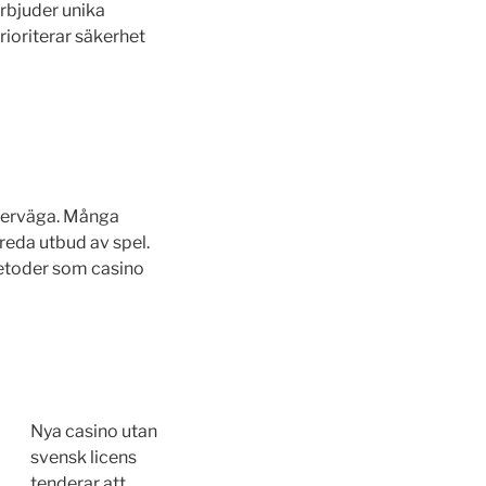
erbjuder unika
prioriterar säkerhet
överväga. Många
breda utbud av spel.
metoder som casino
Nya casino utan
svensk licens
tenderar att