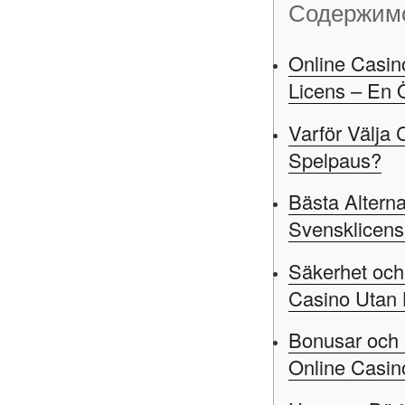
Содержим
Online Casin
Licens – En 
Varför Välja
Spelpaus?
Bästa Alternat
Svensklicens
Säkerhet och T
Casino Utan 
Bonusar och
Online Casin