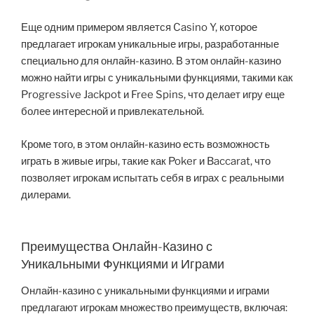
Еще одним примером является Casino Y, которое
предлагает игрокам уникальные игры, разработанные
специально для онлайн-казино. В этом онлайн-казино
можно найти игры с уникальными функциями, такими как
Progressive Jackpot и Free Spins, что делает игру еще
более интересной и привлекательной.
Кроме того, в этом онлайн-казино есть возможность
играть в живые игры, такие как Poker и Baccarat, что
позволяет игрокам испытать себя в играх с реальными
дилерами.
Преимущества Онлайн-Казино с
Уникальными Функциями и Играми
Онлайн-казино с уникальными функциями и играми
предлагают игрокам множество преимуществ, включая: