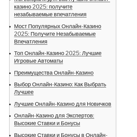
казино 2025: получите
незабываемые впечатления
Мост Популярных Онлайн-Казино
2025: Получите Незабываемые
Впечатления
Топ Онлайн-Казино 2025: Лучшие
Игровые Автоматы
Преимущества Онлайн-Казино
Выбор Онлайн-Казино: Как Выбрать
Лучшее
Лучшие Онлайн-Казино для Новичков
Онлайн-Казино для Экспертов:
Высокие Ставки и Бонусы
Высокие Ставки и Бонусы в Онлайн-