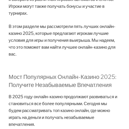
Игроки могут также получать бонусы и участие в
турнирах.
В этом разделе мы рассмотрели пять лучших онлайн-
казино 2025, которые предлагают игрокам лучшие
условия для игры и получения выигрыша. Мы надеем,
что это поможет вам найти лучшее онлайн-казино для
вас.
Мост Популярных Онлайн-Казино 2025:
Получите Незабываемые Впечатления
В 2025 году онлайн-казино продолжают развиваться и
становиться все более популярными. Сегодня мы
будем рассматривать топ казино онлайн, где можно
играть на деньги и получать незабываемые
впечатления.