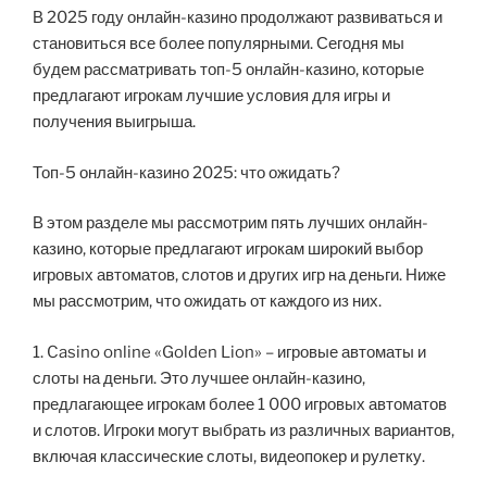
В 2025 году онлайн-казино продолжают развиваться и
становиться все более популярными. Сегодня мы
будем рассматривать топ-5 онлайн-казино, которые
предлагают игрокам лучшие условия для игры и
получения выигрыша.
Топ-5 онлайн-казино 2025: что ожидать?
В этом разделе мы рассмотрим пять лучших онлайн-
казино, которые предлагают игрокам широкий выбор
игровых автоматов, слотов и других игр на деньги. Ниже
мы рассмотрим, что ожидать от каждого из них.
1. Casino online «Golden Lion» – игровые автоматы и
слоты на деньги. Это лучшее онлайн-казино,
предлагающее игрокам более 1 000 игровых автоматов
и слотов. Игроки могут выбрать из различных вариантов,
включая классические слоты, видеопокер и рулетку.