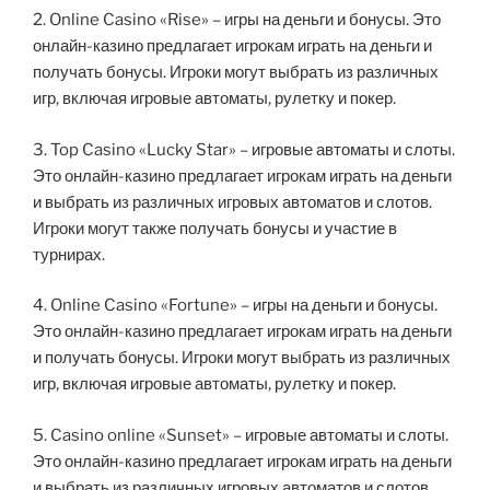
2. Online Casino «Rise» – игры на деньги и бонусы. Это
онлайн-казино предлагает игрокам играть на деньги и
получать бонусы. Игроки могут выбрать из различных
игр, включая игровые автоматы, рулетку и покер.
3. Top Casino «Lucky Star» – игровые автоматы и слоты.
Это онлайн-казино предлагает игрокам играть на деньги
и выбрать из различных игровых автоматов и слотов.
Игроки могут также получать бонусы и участие в
турнирах.
4. Online Casino «Fortune» – игры на деньги и бонусы.
Это онлайн-казино предлагает игрокам играть на деньги
и получать бонусы. Игроки могут выбрать из различных
игр, включая игровые автоматы, рулетку и покер.
5. Casino online «Sunset» – игровые автоматы и слоты.
Это онлайн-казино предлагает игрокам играть на деньги
и выбрать из различных игровых автоматов и слотов.