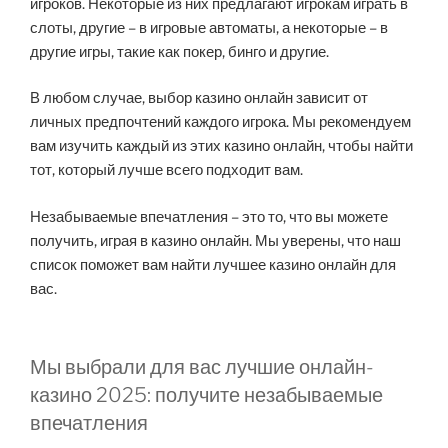
игроков. Некоторые из них предлагают игрокам играть в
слоты, другие – в игровые автоматы, а некоторые – в
другие игры, такие как покер, бинго и другие.
В любом случае, выбор казино онлайн зависит от
личных предпочтений каждого игрока. Мы рекомендуем
вам изучить каждый из этих казино онлайн, чтобы найти
тот, который лучше всего подходит вам.
Незабываемые впечатления – это то, что вы можете
получить, играя в казино онлайн. Мы уверены, что наш
список поможет вам найти лучшее казино онлайн для
вас.
Мы выбрали для вас лучшие онлайн-
казино 2025: получите незабываемые
впечатления