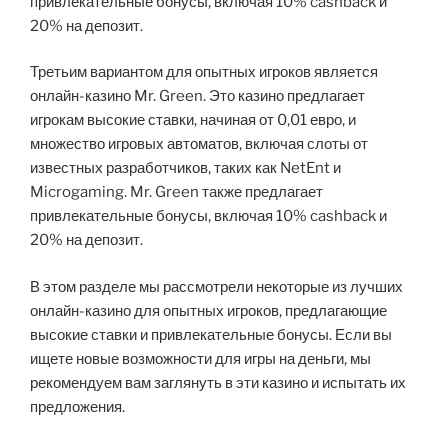
привлекательные бонусы, включая 10% cashback и
20% на депозит.
Третьим вариантом для опытных игроков является
онлайн-казино Mr. Green. Это казино предлагает
игрокам высокие ставки, начиная от 0,01 евро, и
множество игровых автоматов, включая слоты от
известных разработчиков, таких как NetEnt и
Microgaming. Mr. Green также предлагает
привлекательные бонусы, включая 10% cashback и
20% на депозит.
В этом разделе мы рассмотрели некоторые из лучших
онлайн-казино для опытных игроков, предлагающие
высокие ставки и привлекательные бонусы. Если вы
ищете новые возможности для игры на деньги, мы
рекомендуем вам заглянуть в эти казино и испытать их
предложения.