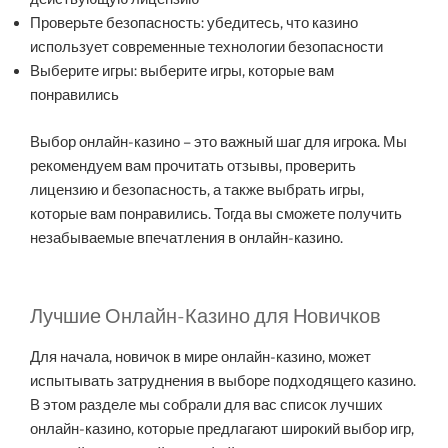
Проверьте безопасность: убедитесь, что казино
использует современные технологии безопасности
Выберите игры: выберите игры, которые вам
понравились
Выбор онлайн-казино – это важный шаг для игрока. Мы
рекомендуем вам прочитать отзывы, проверить
лицензию и безопасность, а также выбрать игры,
которые вам понравились. Тогда вы сможете получить
незабываемые впечатления в онлайн-казино.
Лучшие Онлайн-Казино для Новичков
Для начала, новичок в мире онлайн-казино, может
испытывать затруднения в выборе подходящего казино.
В этом разделе мы собрали для вас список лучших
онлайн-казино, которые предлагают широкий выбор игр,