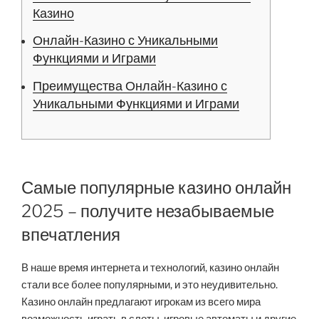
Казино
Онлайн-Казино с Уникальными
Функциями и Играми
Преимущества Онлайн-Казино с
Уникальными Функциями и Играми
Самые популярные казино онлайн
2025 – получите незабываемые
впечатления
В наше время интернета и технологий, казино онлайн
стали все более популярными, и это неудивительно.
Казино онлайн предлагают игрокам из всего мира