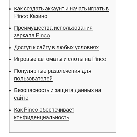
Как создать аккаунт и начать играть в
Pinco Казино
Преимущества использования
зеркала Pinco
Доступ к сайту в любых условиях
Игровые автоматы и слоты на Pinco
Популярные развлечения для
пользователей
Безопасность и защита данных на
сайте
Как Pinco обеспечивает
конфиденциальность