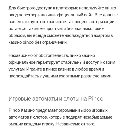
Для быстрого доступа к платформе используйте пинко
вход через зеркало или официальный сайт. Все данные
вашего аккаунта сохраняются, а процесс авторизации
остается таким же простым и безопасным. Таким
образом, вы всегда сможете наслаждаться азартом в
казино pinco без ограничений.
Независимо от обстоятельств, пинко казино
официальное гарантирует стабильный доступ к своим
услугам. Играйте в пинко казино в любое время и
наслаждайтесь лучшими азартными развлечениями!
Игровые автоматы и слоты на Pinco
Pinco Казино предлагает огромный выбор игровых
автоматов и слотов, которые подарят незабываемые
эмоции каждому игроку. Независимо от того,