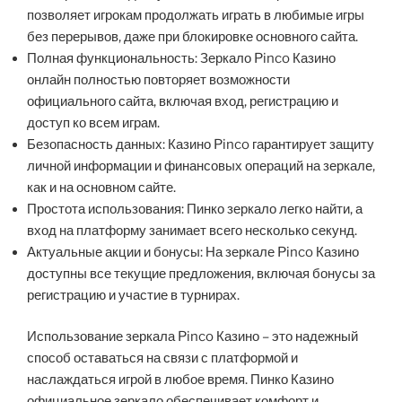
позволяет игрокам продолжать играть в любимые игры
без перерывов, даже при блокировке основного сайта.
Полная функциональность: Зеркало Pinco Казино
онлайн полностью повторяет возможности
официального сайта, включая вход, регистрацию и
доступ ко всем играм.
Безопасность данных: Казино Pinco гарантирует защиту
личной информации и финансовых операций на зеркале,
как и на основном сайте.
Простота использования: Пинко зеркало легко найти, а
вход на платформу занимает всего несколько секунд.
Актуальные акции и бонусы: На зеркале Pinco Казино
доступны все текущие предложения, включая бонусы за
регистрацию и участие в турнирах.
Использование зеркала Pinco Казино – это надежный
способ оставаться на связи с платформой и
наслаждаться игрой в любое время. Пинко Казино
официальное зеркало обеспечивает комфорт и