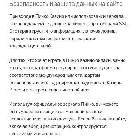
Безопасность и защита данных на сайте
При входе в Пинко Казино или использовании зеркала,
все передаваемые данные защищены протоколами SSL.
Это гарантирует, что информация, включая логины,
пароли и платежные реквизиты, остается
конфиденциальной.
Для тех, кто хочет играть в Пинко Казино онлайн, важно
знать, что платформа регулярно проходит аудиты на
соответствие международным стандартам
безопасности. Это подтверждает надежность Казино
Pinco и его стремление к честной игре.
Используя официальное зеркало Пинко, вы можете
быть уверены в защите от мошенничества и
несанкционированного доступа. Все действия на сайте,
включая вход и регистрацию, контролируются
системами мониторинга.