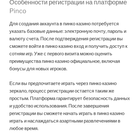
Особенности регистрации на платформе
Pinco
Для создания аккаунта в пинко казино потребуется
указать базовые данные: электронную почту, пароль и
валюту счета. После подтверждения регистрации вы
сможете войти в пинко казино вход и получить доступ к
сотням игр. Уже с первого визита можно оценить
преимущества пинко казино официальное, включая
бонусы для новых игроков.
Если вы предпочитаете играть через пинко казино
зеркало, процесс регистрации остается таким же
простым. Платформа гарантирует безопасность данных
и удобство использования. После завершения
регистрации вы сможете начать играть в пинко казино
играть и наслаждаться азартными развлечениями в
любое время.