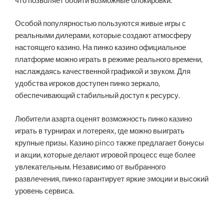
что позволяет обойти возможные блокировки.
Особой популярностью пользуются живые игры с
реальными дилерами, которые создают атмосферу
настоящего казино. На пинко казино официальное
платформе можно играть в режиме реального времени,
наслаждаясь качественной графикой и звуком. Для
удобства игроков доступен пинко зеркало,
обеспечивающий стабильный доступ к ресурсу.
Любители азарта оценят возможность пинко казино
играть в турнирах и лотереях, где можно выиграть
крупные призы. Казино pinco также предлагает бонусы
и акции, которые делают игровой процесс еще более
увлекательным. Независимо от выбранного
развлечения, пинко гарантирует яркие эмоции и высокий
уровень сервиса.