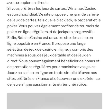
avec croupier en direct.
Si vous préférez les jeux de cartes, Winamax Casino
est un choix idéal. Ce site propose une grande variété
de jeux de cartes, tels que le blackjack, le baccarat et le
poker. Vous pouvez également profiter de tournois de
poker en ligne réguliers et de jackpots progressifs.
Enfin, Betclic Casino est un autre site de casino en
ligne populaire en France. Il propose une large
sélection de jeux de casino en ligne, y compris des
machines à sous, des jeux de table et des jeux en
direct. Vous pouvez également bénéficier de bonus et
de promotions régulières pour maximiser vos gains.
Jouez au casino en ligne en toute simplicité avec nos
sites préférés en France et découvrez une expérience
de jeu en ligne passionnante et rémunératrice.