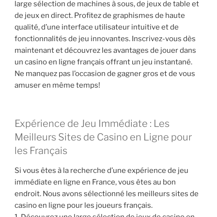
large sélection de machines à sous, de jeux de table et
de jeux en direct. Profitez de graphismes de haute
qualité, d’une interface utilisateur intuitive et de
fonctionnalités de jeu innovantes. Inscrivez-vous dès
maintenant et découvrez les avantages de jouer dans
un casino en ligne français offrant un jeu instantané.
Ne manquez pas l’occasion de gagner gros et de vous
amuser en même temps!
Expérience de Jeu Immédiate : Les
Meilleurs Sites de Casino en Ligne pour
les Français
Si vous êtes à la recherche d’une expérience de jeu
immédiate en ligne en France, vous êtes au bon
endroit. Nous avons sélectionné les meilleurs sites de
casino en ligne pour les joueurs français.
1. Découvrez une large sélection de jeux de casino en