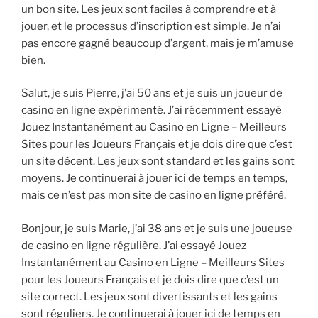
un bon site. Les jeux sont faciles à comprendre et à
jouer, et le processus d’inscription est simple. Je n’ai
pas encore gagné beaucoup d’argent, mais je m’amuse
bien.
Salut, je suis Pierre, j’ai 50 ans et je suis un joueur de
casino en ligne expérimenté. J’ai récemment essayé
Jouez Instantanément au Casino en Ligne – Meilleurs
Sites pour les Joueurs Français et je dois dire que c’est
un site décent. Les jeux sont standard et les gains sont
moyens. Je continuerai à jouer ici de temps en temps,
mais ce n’est pas mon site de casino en ligne préféré.
Bonjour, je suis Marie, j’ai 38 ans et je suis une joueuse
de casino en ligne régulière. J’ai essayé Jouez
Instantanément au Casino en Ligne – Meilleurs Sites
pour les Joueurs Français et je dois dire que c’est un
site correct. Les jeux sont divertissants et les gains
sont réguliers. Je continuerai à jouer ici de temps en