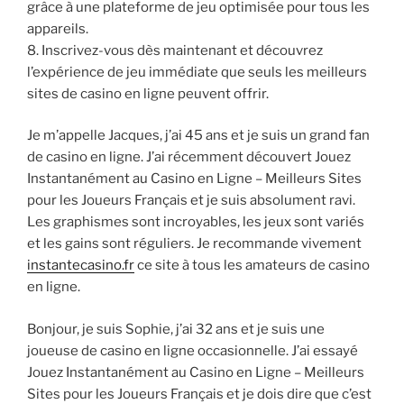
grâce à une plateforme de jeu optimisée pour tous les
appareils.
8. Inscrivez-vous dès maintenant et découvrez
l’expérience de jeu immédiate que seuls les meilleurs
sites de casino en ligne peuvent offrir.
Je m’appelle Jacques, j’ai 45 ans et je suis un grand fan
de casino en ligne. J’ai récemment découvert Jouez
Instantanément au Casino en Ligne – Meilleurs Sites
pour les Joueurs Français et je suis absolument ravi.
Les graphismes sont incroyables, les jeux sont variés
et les gains sont réguliers. Je recommande vivement
instantecasino.fr
ce site à tous les amateurs de casino
en ligne.
Bonjour, je suis Sophie, j’ai 32 ans et je suis une
joueuse de casino en ligne occasionnelle. J’ai essayé
Jouez Instantanément au Casino en Ligne – Meilleurs
Sites pour les Joueurs Français et je dois dire que c’est