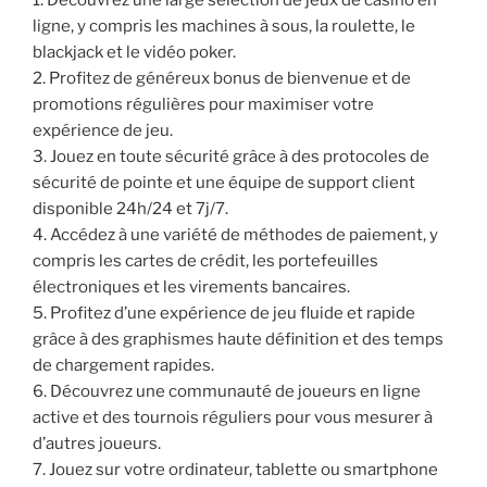
ligne, y compris les machines à sous, la roulette, le
blackjack et le vidéo poker.
2. Profitez de généreux bonus de bienvenue et de
promotions régulières pour maximiser votre
expérience de jeu.
3. Jouez en toute sécurité grâce à des protocoles de
sécurité de pointe et une équipe de support client
disponible 24h/24 et 7j/7.
4. Accédez à une variété de méthodes de paiement, y
compris les cartes de crédit, les portefeuilles
électroniques et les virements bancaires.
5. Profitez d’une expérience de jeu fluide et rapide
grâce à des graphismes haute définition et des temps
de chargement rapides.
6. Découvrez une communauté de joueurs en ligne
active et des tournois réguliers pour vous mesurer à
d’autres joueurs.
7. Jouez sur votre ordinateur, tablette ou smartphone