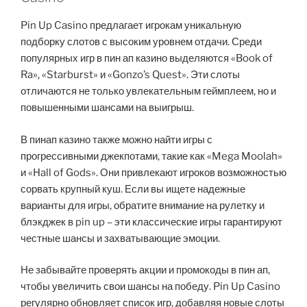
Pin Up Casino предлагает игрокам уникальную
подборку слотов с высоким уровнем отдачи. Среди
популярных игр в пин ап казино выделяются «Book of
Ra», «Starburst» и «Gonzo’s Quest». Эти слоты
отличаются не только увлекательным геймплеем, но и
повышенными шансами на выигрыш.
В пинап казино также можно найти игры с
прогрессивными джекпотами, такие как «Mega Moolah»
и «Hall of Gods». Они привлекают игроков возможностью
сорвать крупный куш. Если вы ищете надежные
варианты для игры, обратите внимание на рулетку и
блэкджек в pin up – эти классические игры гарантируют
честные шансы и захватывающие эмоции.
Не забывайте проверять акции и промокоды в пин ап,
чтобы увеличить свои шансы на победу. Pin Up Casino
регулярно обновляет список игр, добавляя новые слоты