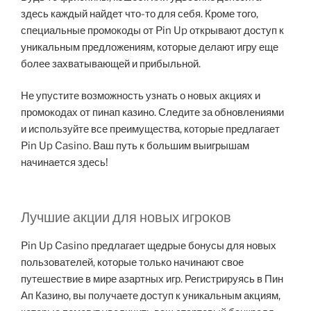
здесь каждый найдет что-то для себя. Кроме того,
специальные промокоды от Pin Up открывают доступ к
уникальным предложениям, которые делают игру еще
более захватывающей и прибыльной.
Не упустите возможность узнать о новых акциях и
промокодах от пинап казино. Следите за обновлениями
и используйте все преимущества, которые предлагает
Pin Up Casino. Ваш путь к большим выигрышам
начинается здесь!
Лучшие акции для новых игроков
Pin Up Casino предлагает щедрые бонусы для новых
пользователей, которые только начинают свое
путешествие в мире азартных игр. Регистрируясь в Пин
Ап Казино, вы получаете доступ к уникальным акциям,