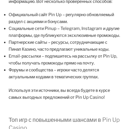
информацию. Вот несколько проверенных способов:
Официальный сайт Pin Up – регулярно обновляемый
раздел с акциями и бонусами.
Социальные сети Pinup – Telegram, Instagram и другие
платформы, где публикуются эксклюзивные промокоды.
Партнерские сайты – ресурсы, сотрудничающие с
Пинап Казино, часто предлагают уникальные коды.
Email-рассылки – подпишитесь на рассылку от Pin Up,
чтобы получать промокоды прямо на почту.
Форумы и сообщества – игроки часто делятся
актуальными кодами в тематических группах.
Используя эти источники, вы всегда будете в курсе
самых выгодных предложений от Pin Up Casino!
Топ игр с повышенными шансами в Pin Up
Casino