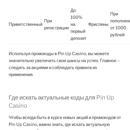
До
При
100%
При
пополнен
Приветственный
на
Фриспины
регистрации
от 1000
первый
рублей
депозит
Используя промокоды в Pin Up Casino, вы можете
значительно увеличить свои шансы на успех. Главное –
следить за акциями и соблюдать правила их
применения.
Где искать актуальные коды для Pin Up
Casino
Чтобы всегда быть в курсе новых акций и промокодов от
Pin Up Casino, важно знать, где искать актуальную