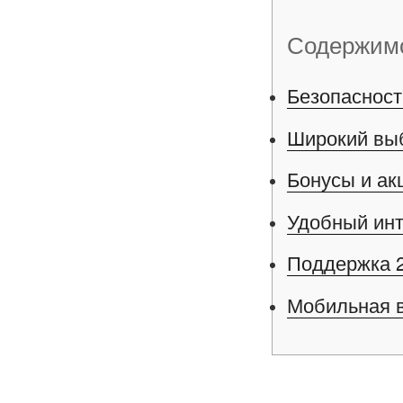
Содержим
Безопасност
Широкий выб
Бонусы и ак
Удобный ин
Поддержка 2
Мобильная 