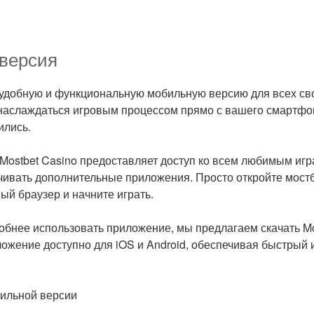
версия
 удобную и функциональную мобильную версию для всех св
наслаждаться игровым процессом прямо с вашего смартфо
ились.
ostbet Casino предоставляет доступ ко всем любимым игра
чивать дополнительные приложения. Просто откройте мос
ый браузер и начните играть.
обнее использовать приложение, мы предлагаем скачать Mo
ложение доступно для iOS и Android, обеспечивая быстрый 
ильной версии