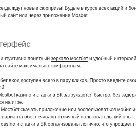
сегда ждут новые сюрпризы! Будьте в курсе всех акций и бон
ый сайт или через приложение Mosbet.
терфейс
т интуитивно понятный
зеркало мостбет
и удобный интерфейс
на сайте максимально комфортным.
бет вход доступен всего в пару кликов. Просто введите сво
ой.
Mostbet казино и ставки в БК загружаются быстро, без задер
я на игре.
 Мостбет скачать приложение или воспользоваться мобильн
а варианта обеспечивают отличный пользовательский опыт.
 casino и ставки в БК организованы логично, что упрощает 