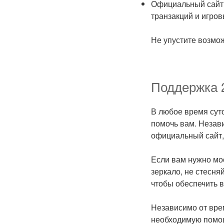
Официальный сайт:
транзакций и игров
Не упустите возмож
Поддержка 
В любое время сут
помочь вам. Незави
официальный сайт, 
Если вам нужно мо
зеркало, не стесня
чтобы обеспечить в
Независимо от вре
необходимую помощ