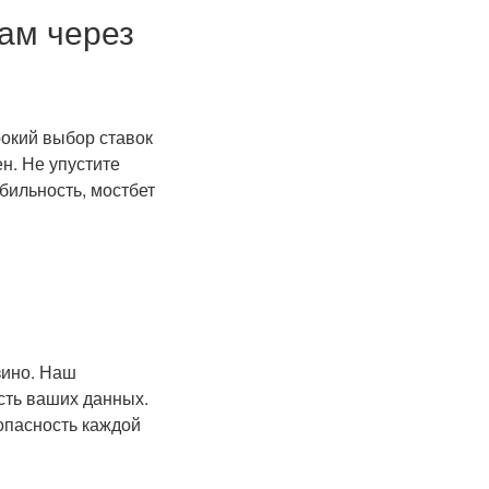
кам через
ирокий выбор ставок
ен. Не упустите
абильность, мостбет
зино. Наш
сть ваших данных.
опасность каждой