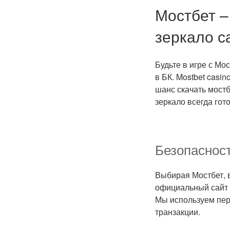
Мостбет –
зеркало с
Будьте в игре с Мо
в БК. Mostbet casi
шанс скачать мостбе
зеркало всегда гото
Безопаснос
Выбирая Мостбет, 
официальный сайт 
Мы используем пер
транзакции.