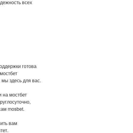
адежность всех
оддержки готова
 мостбет
 мы здесь для вас.
и на мостбет
руглосуточно,
сам mosbet.
вить вам
тет.