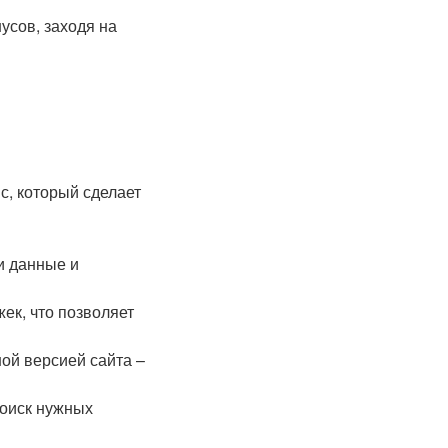
усов, заходя на
, который сделает
и данные и
жек, что позволяет
ой версией сайта –
поиск нужных