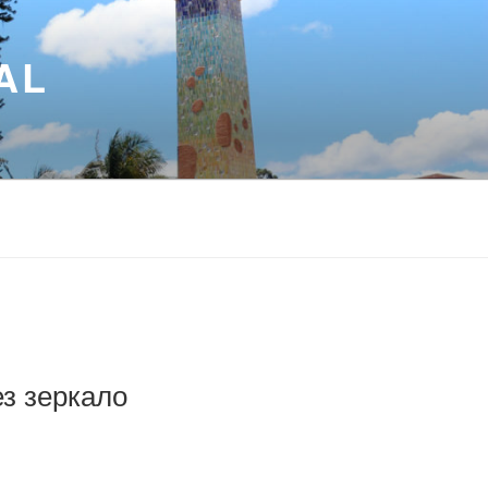
AL
ез зеркало