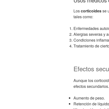
Usos médicos d
Los
corticoides
se u
tales como:
Enfermedades autoinm
Alergias severas y 
Condiciones inflamato
Tratamiento de ciert
Efectos secu
Aunque los corticoid
efectos secundarios.
Aumento de peso.
Retención de líquido