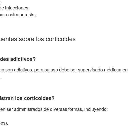
.
de infecciones.
omo osteoporosis.
uentes sobre los corticoides
ides adictivos?
no son adictivos, pero su uso debe ser supervisado médicamente
.
tran los corticoides?
en ser administrados de diversas formas, incluyendo:
bes).