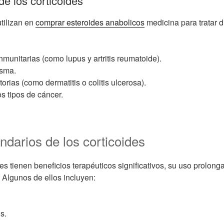
e los corticoides
tilizan en
comprar esteroides anabolicos
medicina para tratar d
unitarias (como lupus y artritis reumatoide).
asma.
rias (como dermatitis o colitis ulcerosa).
os tipos de cáncer.
ndarios de los corticoides
es tienen beneficios terapéuticos significativos, su uso prolong
 Algunos de ellos incluyen:
s.