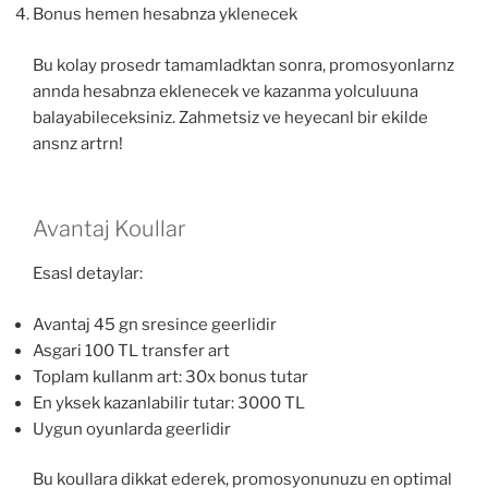
Bonus hemen hesabnza yklenecek
Bu kolay prosedr tamamladktan sonra, promosyonlarnz
annda hesabnza eklenecek ve kazanma yolculuuna
balayabileceksiniz. Zahmetsiz ve heyecanl bir ekilde
ansnz artrn!
Avantaj Koullar
Esasl detaylar:
Avantaj 45 gn sresince geerlidir
Asgari 100 TL transfer art
Toplam kullanm art: 30x bonus tutar
En yksek kazanlabilir tutar: 3000 TL
Uygun oyunlarda geerlidir
Bu koullara dikkat ederek, promosyonunuzu en optimal