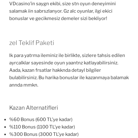
VDcasino’in saygn ekibi, size stn oyun deneyimini
salamak iin sabrszlanyor. Gz alc oyunlar, ilgi ekici
bonuslar ve gecikmesiz demeler sizi bekliyor!
zel Teklif Paketi
lk para yatrma ileminiz ile birlikte, sizlere tahsis edilen
ayrcalklar sayesinde oyun yaantnz katlayabilirsiniz.
Aada, kazan frsatlar hakknda detayl bilgiler
bulabilirsiniz. Bu harika bonuslar ile kazanmaya balamak
annda mmkn.
Kazan Alternatifleri
%60 Bonus (600 TL’ye kadar)
%110 Bonus (1100 TL’ye kadar)
%300 Bonus (3000 TL’ye kadar)