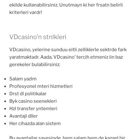
ekilde kullanabilirsiniz. Unutmayn ki her frsatn belirli
kriterleri vardr!
VDcasino’n stnlkleri
VDcasino, yelerine sunduu eitli zelliklerle sektrde fark
yaratmaktadr. Aada, VDcasino’ tercih etmeniz iin baz
gerekeler bulabilirsiniz:
Salam yazlm
Profesyonel mteri hizmetleri
Drst dl politikalar
Byk casino seenekleri
Hzl transfer yntemleri
Avantajl dller
Her cihazda alan sistem
Bu avantajlar sayesinde, hem salam hem de kazanl bir