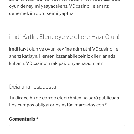
oyun deneyimi yaayacaksnz. VDcasino ile ansnz
denemek iin doru seimi yaptnz!
imdi Katln, Elenceye ve dllere Hazr Olun!
imdi kayt olun ve oyun keyfine adm atn! VDcasino ile
ansnz katlayn. Hemen kazanabileceiniz dlleri annda
kullann. VDcasino’n rakipsiz dnyasna adm atn!
Deja una respuesta
Tu dirección de correo electrónico no será publicada.
Los campos obligatorios están marcados con
*
Comentario
*