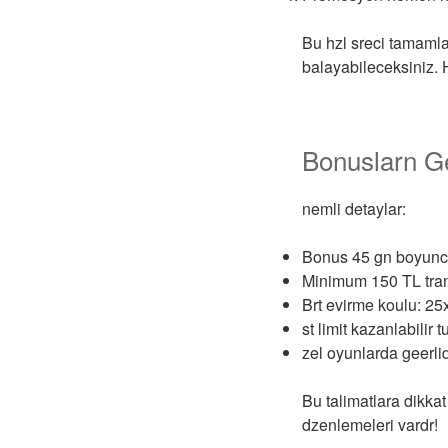
Bu hzl sreci tamaml
balayabileceksiniz. H
Bonuslarn Gee
nemli detaylar:
Bonus 45 gn boyunca
Minimum 150 TL tran
Brt evirme koulu: 25
st limit kazanlabilir 
zel oyunlarda geerlid
Bu talimatlara dikkat 
dzenlemeleri vardr!