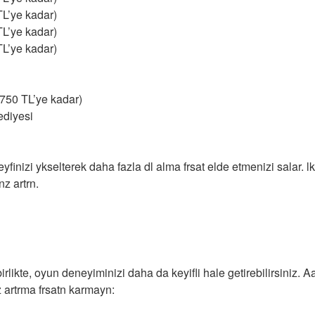
L’ye kadar)
L’ye kadar)
L’ye kadar)
750 TL’ye kadar)
ediyesi
keyfinizi ykselterek daha fazla dl alma frsat elde etmenizi salar. l
z artrn.
birlikte, oyun deneyiminizi daha da keyifli hale getirebilirsiniz.
nz artrma frsatn karmayn: