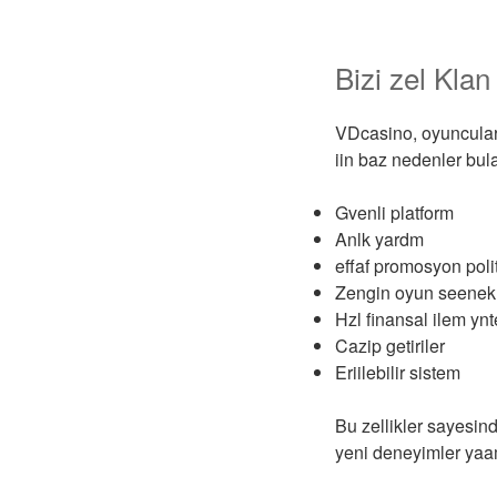
Bizi zel Klan
VDcasino, oyuncularn
iin baz nedenler bulab
Gvenli platform
Anlk yardm
effaf promosyon polit
Zengin oyun seenekl
Hzl finansal ilem ynt
Cazip getiriler
Eriilebilir sistem
Bu zellikler sayesi
yeni deneyimler yaam