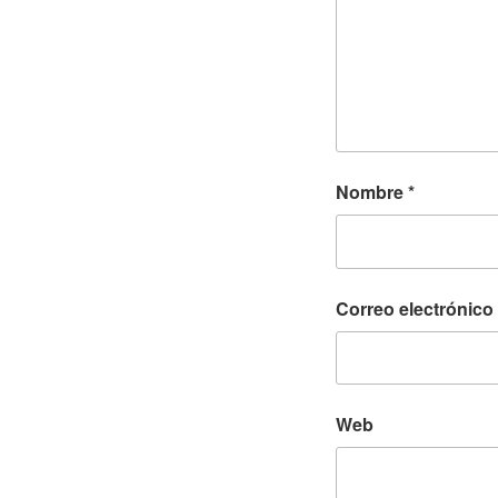
Nombre
*
Correo electrónico
Web