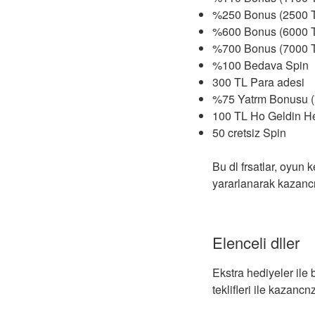
%250 Bonus (2500 T
%600 Bonus (6000 T
%700 Bonus (7000 T
%100 Bedava Spin
300 TL Para adesi
%75 Yatrm Bonusu (
100 TL Ho Geldin H
50 cretsiz Spin
Bu dl frsatlar, oyun 
yararlanarak kazancn
Elenceli dller
Ekstra hediyeler ile 
teklifleri ile kazanc