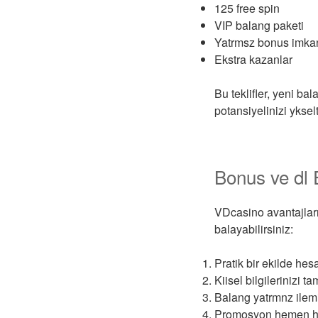
125 free spin
VIP balang paketi
Yatrmsz bonus imka
Ekstra kazanlar
Bu teklifler, yeni ba
potansiyelinizi ykselt
Bonus ve dl E
VDcasino avantajlarn
balayabilirsiniz:
Pratik bir ekilde hes
Kiisel bilgilerinizi 
Balang yatrmnz ilemin
Promosyon hemen h