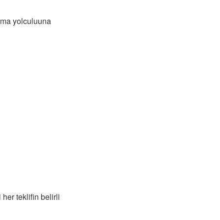
nma yolculuuna
er teklifin belirli