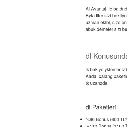
Al Avantaj ile ba dn
Byk dller sizi bekliyo
uzman ekibi, size en 
abuk demeler sizi be
dl Konusunda 
lk bakiye yklemeniz i
Aada, balang paketle
tk uzanzda.
dl Paketleri
%60 Bonus (600 TL’
%110 Bonus (1100 T