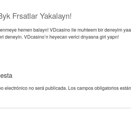
Byk Frsatlar Yakalayn!
lenmeye hemen balayn! VDcasino ile muhteem bir deneyim ya
eri deneyin. VDcasino’n heyecan verici dnyasna giri yapn!
uesta
eo electrónico no será publicada.
Los campos obligatorios est