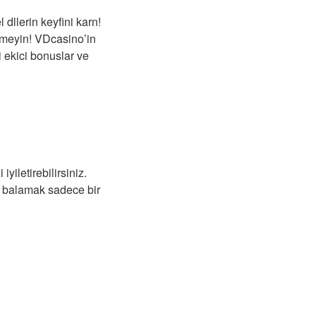
 dllerin keyfini karn!
betmeyin! VDcasino’in
i ekici bonuslar ve
yiletirebilirsiniz.
a balamak sadece bir