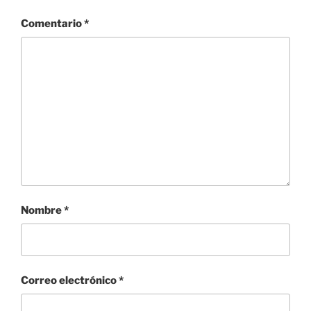
Comentario
*
Nombre
*
Correo electrónico
*