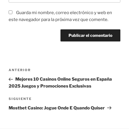
Guarda mi nombre, correo electrónico y web en
este navegador para la próxima vez que comente.
ANTERIOR
Mejores 10 Casinos Online Seguros en España
2025 Juegos y Promociones Exclusivas
SIGUIENTE
Mostbet Casino: Jogue Onde E Quando Quiser