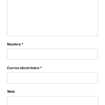
Nombre
*
Correo electrónico
*
Web