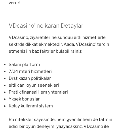
vardr!
VDcasino’ ne karan Detaylar
VDcasino, ziyaretilerine sunduu eitli hizmetlerle
sektrde dikkat ekmektedir. Aada, VDcasino’ tercih
etmeniz iin baz faktrler bulabilirsiniz:
Salam platform
7/24 mteri hizmetleri
Drst kazan politikalar
eitli canl oyun seenekleri
Pratik finansal ilem yntemleri
Yksek bonuslar
Kolay kullanml sistem
Bu nitelikler sayesinde, hem gvenilir hem de tatmin
edici bir oyun deneyimi yaayacaksnz. VDcasino ile