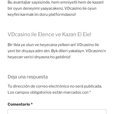
Bu avantajlar sayesinde, hem emniyetli hem de kazanl
bir oyun deneyimi yaayacaksnz. VDcasino ile oyun
keyfini karmak iin doru platformdasnz!
VDcasino ile Elence ve Kazan El Ele!
Bir tkla ye olun ve heyecana yelken an! VDcasino ile
yeni bir dnyaya adm atn. Byk dlleri yakalayn. VDcasino’n
heyecan verici dnyasna ho geldiniz!
Deja una respuesta
Tu dirección de correo electrónico no será publicada.
Los campos obligatorios están marcados con
*
Comentario
*