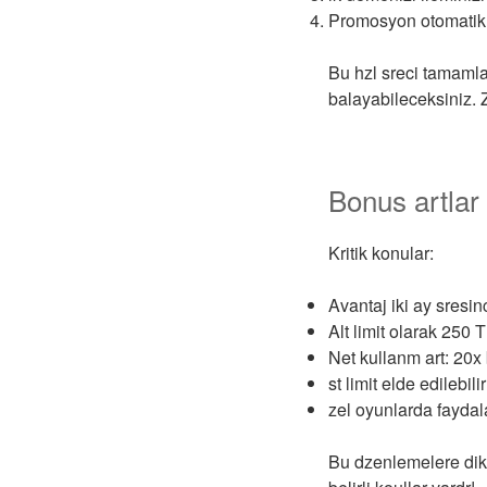
Promosyon otomatik
Bu hzl sreci tamam
balayabileceksiniz. 
Bonus artlar 
Kritik konular:
Avantaj iki ay sresin
Alt limit olarak 250 T
Net kullanm art: 20x
st limit elde edilebili
zel oyunlarda faydala
Bu dzenlemelere dikk