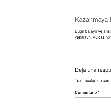
Kazanmaya 
Bugn balayn ve ansn
yakalayn. VDcasino’
Deja una resp
Tu dirección de corr
Comentario
*