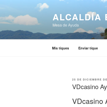
ALCALDÍA 
Mesa de Ayuda
Mis tiques
Enviar tique
25 DE DICIEMBRE DE
VDcasino Ayr
VDcasino A