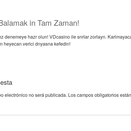
Balamak in Tam Zaman!
z denemeye hazr olun! VDcasino ile snrlar zorlayn. Karlmayaca
n heyecan verici dnyasna kefedin!
uesta
eo electrónico no será publicada.
Los campos obligatorios est