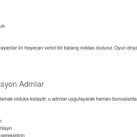
us
layanlar iin heyecan verici bir balang noktas oluturur. Oyun dn
asyon Admlar
alamak olduka kolaydr. u admlar uygulayarak hemen bonuslar
n
mlayn
 gerekletirin