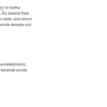
om/
ve harika
 Bu olaanst frsat,
ekibi, size birinci
 annda demeler sizi
niletebilirsiniz.
ya balamak annda