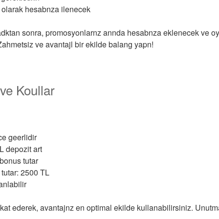
 olarak hesabnza ilenecek
ladktan sonra, promosyonlarnz annda hesabnza eklenecek ve 
Zahmetsiz ve avantajl bir ekilde balang yapn!
ve Koullar
ce geerlidir
L depozit art
 bonus tutar
r tutar: 2500 TL
nlabilir
at ederek, avantajnz en optimal ekilde kullanabilirsiniz. Unutmay