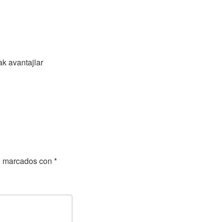
k avantajlar
án marcados con
*