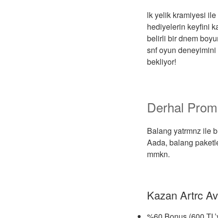
lk yelik kramiyesi il
hediyelerin keyfini 
belirli bir dnem boy
snf oyun deneyimini 
bekliyor!
Derhal Prom
Balang yatrmnz ile bi
Aada, balang paketle
mmkn.
Kazan Artrc Av
%60 Bonus (600 TL’