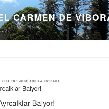
EL CARMEN DE VIBOR
 2024
POR
JOSÉ ARCILA ESTRADA
calklar Balyor!
yrcalklar Balyor!