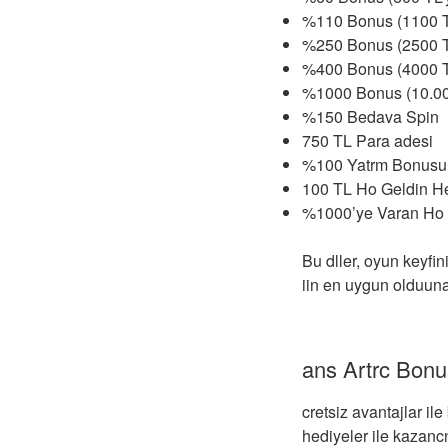
%110 Bonus (1100 T
%250 Bonus (2500 T
%400 Bonus (4000 T
%1000 Bonus (10.00
%150 Bedava Spin
750 TL Para adesi
%100 Yatrm Bonusu 
100 TL Ho Geldin H
%1000’ye Varan Ho G
Bu dller, oyun keyfi
iin en uygun olduun
ans Artrc Bonu
cretsiz avantajlar il
hediyeler ile kaza