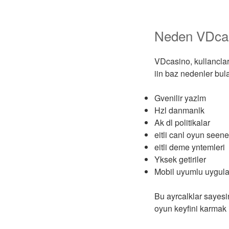
Neden VDcas
VDcasino, kullanclar
iin baz nedenler bulab
Gvenilir yazlm
Hzl danmanlk
Ak dl politikalar
eitli canl oyun seene
eitli deme yntemleri
Yksek getiriler
Mobil uyumlu uygul
Bu ayrcalklar sayesi
oyun keyfini karmak 