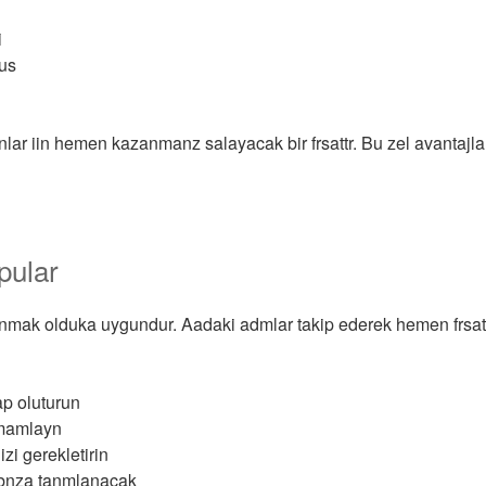
i
us
anlar iin hemen kazanmanz salayacak bir frsattr. Bu zel avantaj
pular
nmak olduka uygundur. Aadaki admlar takip ederek hemen frsat
ap oluturun
tamamlayn
izi gerekletirin
bnza tanmlanacak