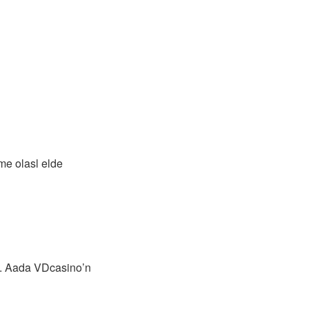
me olasl elde
iz. Aada VDcasino’n