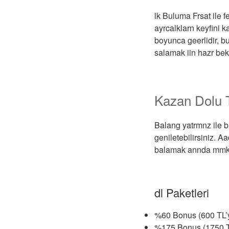
lk Buluma Frsat ile 
ayrcalklarn keyfini k
boyunca geerlidir, 
salamak iin hazr bekli
Kazan Dolu T
Balang yatrmnz ile b
geniletebilirsiniz. A
balamak annda mmk
dl Paketleri
%60 Bonus (600 TL’
%175 Bonus (1750 T