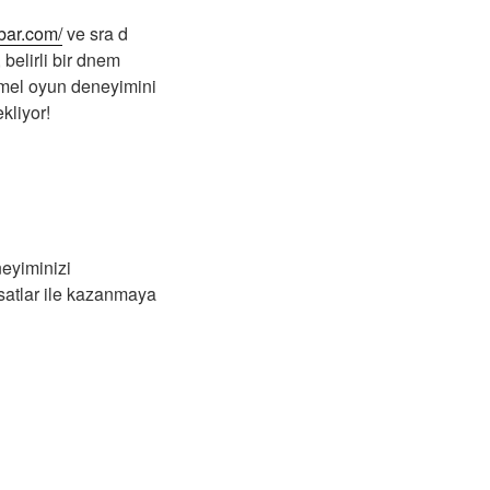
bar.com/
ve sra d
 belirli bir dnem
mmel oyun deneyimini
kliyor!
neyiminizi
rsatlar ile kazanmaya