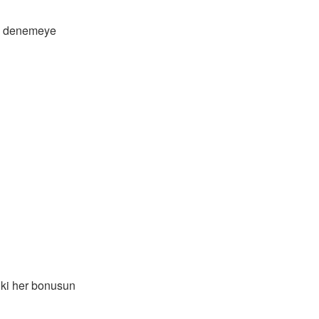
nz denemeye
 ki her bonusun