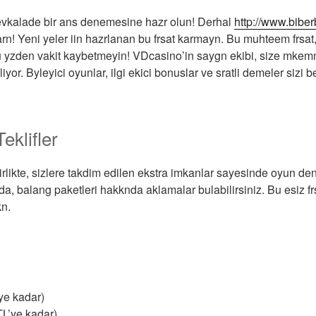
fevkalade bir ans denemesine hazr olun! Derhal
http://www.biber
arn! Yeni yeler iin hazrlanan bu frsat karmayn. Bu muhteem frsat,
bu yzden vakit kaybetmeyin! VDcasino’in saygn ekibi, size mke
yor. Byleyici oyunlar, ilgi ekici bonuslar ve sratli demeler sizi be
eklifler
irlikte, sizlere takdim edilen ekstra imkanlar sayesinde oyun de
ada, balang paketleri hakknda aklamalar bulabilirsiniz. Bu esiz f
n.
ye kadar)
L’ye kadar)