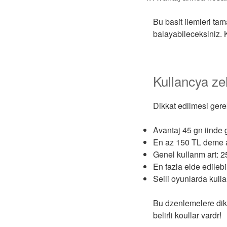
Bu basit ilemleri t
balayabileceksiniz. 
Kullancya ze
Dikkat edilmesi gerek
Avantaj 45 gn iinde g
En az 150 TL deme a
Genel kullanm art: 2
En fazla elde edilebi
Seili oyunlarda kulla
Bu dzenlemelere dikk
belirli koullar vardr!