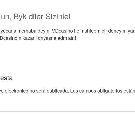
n, Byk dller Sizinle!
 heyecana merhaba deyin! VDcasino ile muhteem bir deneyim ya
 VDcasino’n kazanl dnyasna adm atn!
uesta
eo electrónico no será publicada.
Los campos obligatorios est