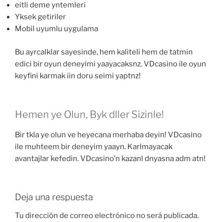
eitli deme yntemleri
Yksek getiriler
Mobil uyumlu uygulama
Bu ayrcalklar sayesinde, hem kaliteli hem de tatmin
edici bir oyun deneyimi yaayacaksnz. VDcasino ile oyun
keyfini karmak iin doru seimi yaptnz!
Hemen ye Olun, Byk dller Sizinle!
Bir tkla ye olun ve heyecana merhaba deyin! VDcasino
ile muhteem bir deneyim yaayn. Karlmayacak
avantajlar kefedin. VDcasino’n kazanl dnyasna adm atn!
Deja una respuesta
Tu dirección de correo electrónico no será publicada.