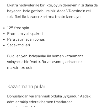
Ekstra hediyeler ile birlikte, oyun deneyiminizi daha da
heyecanl hale getirebilirsiniz. Aada VDcasino’n zel
teklifleri ile kazancnz artrma frsatn karmayn:
125 free spin
Premium yelik paketi
Para yatrmadan bonus
Sadakat dlleri
Bu dller, yeni balayanlar iin hemen kazanmanz
salayacak bir frsattr. Bu zel avantajlarla ansnz
maksimize edin!
Kazanmann pular
Bonuslardan yararlanmak olduka uygundur. Aadaki
admlar takip ederek hemen frsatlardan