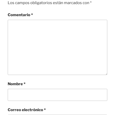
Los campos obligatorios están marcados con
*
Comentario
*
Nombre
*
Correo electrónico
*