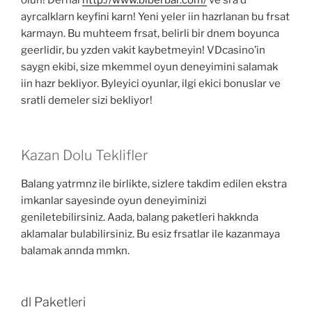
olun! Derhal
http://www.biberbar.com/
ve sra d
ayrcalklarn keyfini karn! Yeni yeler iin hazrlanan bu frsat
karmayn. Bu muhteem frsat, belirli bir dnem boyunca
geerlidir, bu yzden vakit kaybetmeyin! VDcasino’in
saygn ekibi, size mkemmel oyun deneyimini salamak
iin hazr bekliyor. Byleyici oyunlar, ilgi ekici bonuslar ve
sratli demeler sizi bekliyor!
Kazan Dolu Teklifler
Balang yatrmnz ile birlikte, sizlere takdim edilen ekstra
imkanlar sayesinde oyun deneyiminizi
geniletebilirsiniz. Aada, balang paketleri hakknda
aklamalar bulabilirsiniz. Bu esiz frsatlar ile kazanmaya
balamak annda mmkn.
dl Paketleri