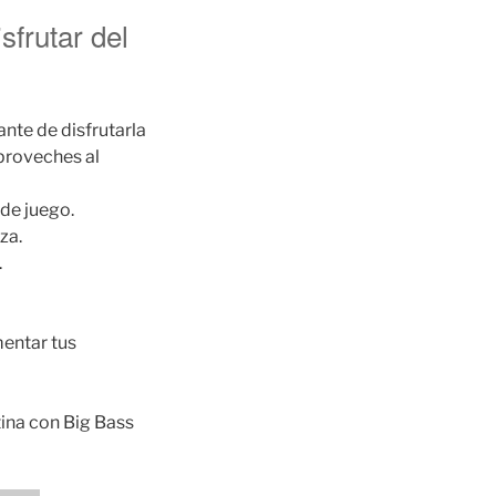
sfrutar del
nte de disfrutarla
proveches al
 de juego.
za.
.
mentar tus
tina con Big Bass