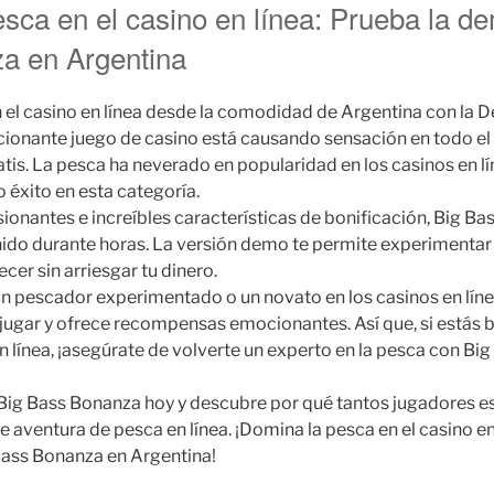
sca en el casino en línea: Prueba la d
a en Argentina
 el casino en línea desde la comodidad de Argentina con la 
ionante juego de casino está causando sensación en todo e
tis. La pesca ha neverado en popularidad en los casinos en lí
 éxito en esta categoría.
ionantes e increíbles características de bonificación, Big Ba
do durante horas. La versión demo te permite experimentar 
ecer sin arriesgar tu dinero.
un pescador experimentado o un novato en los casinos en líne
 jugar y ofrece recompensas emocionantes. Así que, si estás
n línea, ¡asegúrate de volverte un experto en la pesca con Bi
Big Bass Bonanza hoy y descubre por qué tantos jugadores 
aventura de pesca en línea. ¡Domina la pesca en el casino en 
Bass Bonanza en Argentina!