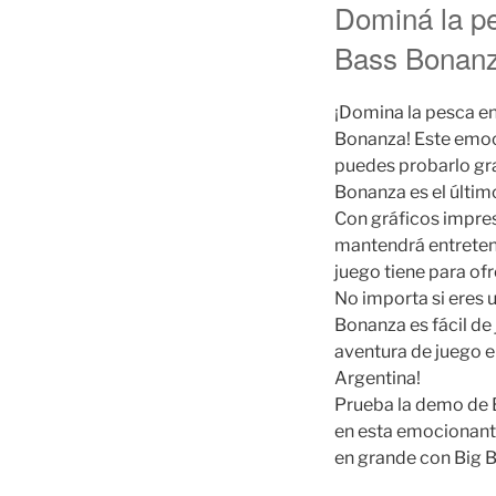
Dominá la pe
Bass Bonanz
¡Domina la pesca en
Bonanza! Este emoc
puedes probarlo gra
Bonanza es el último
Con gráficos impres
mantendrá entreteni
juego tiene para ofr
No importa si eres 
Bonanza es fácil de
aventura de juego e
Argentina!
Prueba la demo de 
en esta emocionante 
en grande con Big 