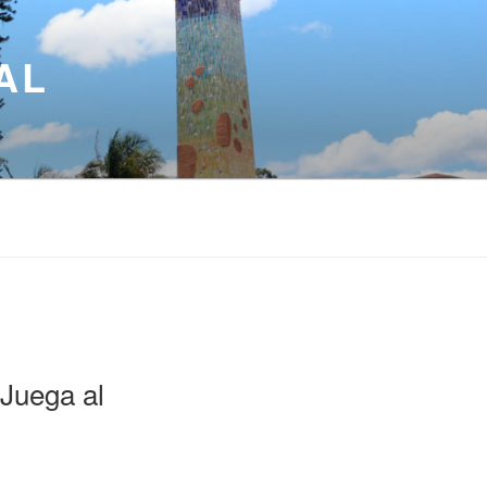
AL
 Juega al