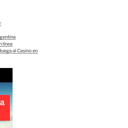
r
rgentina
 línea
Juega al Casino en