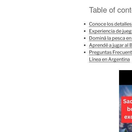
Table of con
Conoce los detalles
Experiencia de jueg
Dominá la pesca en 
Aprendé a jugar al 
Preguntas Frecuente
Línea en Argentina