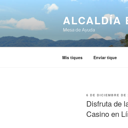
ALCALDÍA 
Mesa de Ayuda
Mis tiques
Enviar tique
6 DE DICIEMBRE DE 
Disfruta de 
Casino en Lí