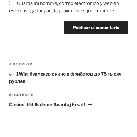
Guarda mi nombre, correo electrónico y web en
este navegador para la próxima vez que comente.
ANTERIOR
1Win: букмекер с кино и фрибетом до 75 тысяч
рублей
SIGUIENTE
Casino-Elit lk deme Avantaj Frsat!