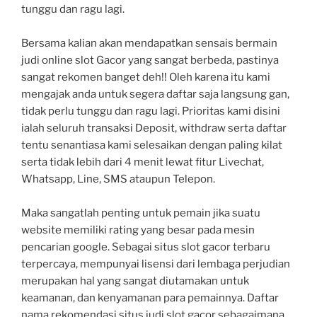
tunggu dan ragu lagi.
Bersama kalian akan mendapatkan sensais bermain
judi online slot Gacor yang sangat berbeda, pastinya
sangat rekomen banget deh!! Oleh karena itu kami
mengajak anda untuk segera daftar saja langsung gan,
tidak perlu tunggu dan ragu lagi. Prioritas kami disini
ialah seluruh transaksi Deposit, withdraw serta daftar
tentu senantiasa kami selesaikan dengan paling kilat
serta tidak lebih dari 4 menit lewat fitur Livechat,
Whatsapp, Line, SMS ataupun Telepon.
Maka sangatlah penting untuk pemain jika suatu
website memiliki rating yang besar pada mesin
pencarian google. Sebagai situs slot gacor terbaru
terpercaya, mempunyai lisensi dari lembaga perjudian
merupakan hal yang sangat diutamakan untuk
keamanan, dan kenyamanan para pemainnya. Daftar
nama rekomendasi situs judi slot gacor sebagaimana