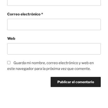
Correo electrónico
*
Web
Guarda mi nombre, correo electrónico y web en
este navegador para la próxima vez que comente.