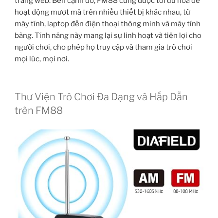
trang web. Bên cạnh đó, FM88 cũng được tối ưu hóa để
hoạt động mượt mà trên nhiều thiết bị khác nhau, từ
máy tính, laptop đến điện thoại thông minh và máy tính
bảng. Tính năng này mang lại sự linh hoạt và tiện lợi cho
người chơi, cho phép họ truy cập và tham gia trò chơi
mọi lúc, mọi nơi.
Thư Viện Trò Chơi Đa Dạng và Hấp Dẫn
trên FM88