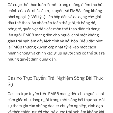
Cá cược thể thao luôn là một trong những điểm thu hút
chính của các nhà cái trực tuyến, và FM88 cũng không
phải ngoại lệ. Với tỷ lệ kèo hấp dẫn và đa dạng các giải
đấu thể thao lớn nhỏ trên toàn thế giới, từ bóng đá,
bóng rổ, quần vợt đến các môn thể thao điện tử đang
lên ngôi, FM88 mang đến cho người chơi một không
gian trải nghiệm đầy kịch tính và hồi hộp. Điều đặc biệt
là FM88 thường xuyên cập nhật tỷ lệ kèo một cách
nhanh chóng và chính xác, giúp người chơi có thể đưa ra
những quyết định đúng đắn.
Casino Trực Tuyến: Trải Nghiệm Sòng Bài Thực
Sự
Casino trực tuyến trên FM88 mang đến cho người chơi
cảm giác như đang ngồi trong một sòng bài thực sự. Với
sự tham gia của những dealer chuyên nghiệp, xinh đẹp
và thân thiện, người chơi sẽ được trải nghiệm không khí