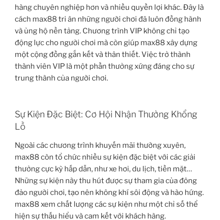
hàng chuyên nghiệp hơn và nhiều quyền lợi khác. Đây là
cách max88 tri ân những người chơi đã luôn đồng hành
và ủng hộ nền tảng. Chương trình VIP không chỉ tạo
động lực cho người chơi mà còn giúp max88 xây dựng
một cộng đồng gắn kết và thân thiết. Việc trở thành
thành viên VIP là một phần thưởng xứng đáng cho sự
trung thành của người chơi.
Sự Kiện Đặc Biệt: Cơ Hội Nhận Thưởng Khổng
Lồ
Ngoài các chương trình khuyến mãi thường xuyên,
max88 còn tổ chức nhiều sự kiện đặc biệt với các giải
thưởng cực kỳ hấp dẫn, như xe hơi, du lịch, tiền mặt…
Những sự kiện này thu hút được sự tham gia của đông
đảo người chơi, tạo nên không khí sôi động và hào hứng.
max88 xem chất lượng các sự kiện như một chỉ số thể
hiện sự thấu hiểu và cam kết với khách hàng.