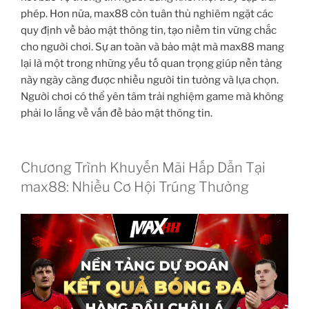
phép. Hơn nữa, max88 còn tuân thủ nghiêm ngặt các
quy định về bảo mật thông tin, tạo niềm tin vững chắc
cho người chơi. Sự an toàn và bảo mật mà max88 mang
lại là một trong những yếu tố quan trọng giúp nền tảng
này ngày càng được nhiều người tin tưởng và lựa chọn.
Người chơi có thể yên tâm trải nghiệm game mà không
phải lo lắng về vấn đề bảo mật thông tin.
Chương Trình Khuyến Mãi Hấp Dẫn Tại
max88: Nhiều Cơ Hội Trúng Thưởng