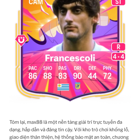
Tóm lại, max88 là một nền tảng giải trí trực tuyến đa
dạng, hấp dẫn và đáng tin cậy. Với kho trò chơi khổng lồ,
giao diện thân thiện, hệ thống bảo mật an toàn, chương