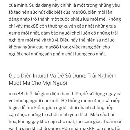
của mình. Sự đa dạng này chính là một trong những yếu
tố tạo nên sức hút đặc biệt của max88, biến mỗi lần
đăng nhập trở thành một cuộc phiêu lưu mới mẻ. Không
chỉ vậy, max88 còn thường xuyên cập nhật những tựa
game mới nhất, đảm bảo người chơi luôn có những trải
nghiệm mới mẻ và thú vị. Điều này thể hiện sự nỗ lực
không ngừng của max88 trong việc mang đến cho
người chơi những sản phẩm chất lượng cao nhất.
Giao Diện Intuitif Và Dễ Sử Dụng: Trải Nghiệm
Mượt Mà Cho Mọi Người
max88 thiết kế giao diện thân thiện, dễ sử dụng ngay cả
với những người chơi mới. Hệ thống menu được sắp xếp
logic, dễ tìm kiếm, giúp người chơi nhanh chóng tiếp
cận được những trò chơi mình yêu thích. Màu sắc hài
hòa, không gây khó chịu cho mắt, tạo cảm giác thoải mái
và thư giãn khi chơi game. Hơn nữa, max88 còn được tối