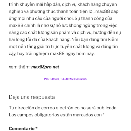
trình khuyến mãi hấp dẫn, dịch vụ khách hàng chuyên
nghiệp và phương thức thanh toán tiện lợi, max88 đáp
ứng mọi nhu cầu của người chơi. Sự thành công của
max88 chính là nhờ sự nỗ lực không ngừng trong việc
nâng cao chất lượng sản phẩm và dịch vụ, hướng đến sự
hài lòng tối đa của khách hàng. Nếu bạn đang tìm kiếm
một nền tảng giải trí trực tuyến chất lượng và đáng tin
cậy, hãy trải nghiệm max88 ngay hôm nay.
xem thêm:
max88pro net
POSTER SEO_TELEGRAM #56182025
Deja una respuesta
Tu dirección de correo electrónico no será publicada.
Los campos obligatorios están marcados con
*
Comentario
*